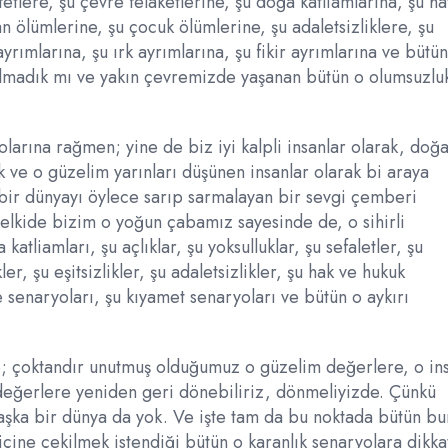
afetlere, şu çevre felaketlerine, şu doğa katliamlarına, şu h
san ölümlerine, şu çocuk ölümlerine, şu adaletsizliklere, şu
ayrımlarına, şu ırk ayrımlarına, şu fikir ayrımlarına ve bütü
olmadık mı ve yakın çevremizde yaşanan bütün o olumsuzluk
arına rağmen; yine de biz iyi kalpli insanlar olarak, doğ
k ve o güzelim yarınları düşünen insanlar olarak bi araya
n bir dünyayı öylece sarıp sarmalayan bir sevgi çemberi
 belkide bizim o yoğun çabamız sayesinde de, o sihirli
liamları, şu açlıklar, şu yoksulluklar, şu sefaletler, şu
ler, şu eşitsizlikler, şu adaletsizlikler, şu hak ve hukuk
 senaryoları, şu kıyamet senaryoları ve bütün o aykırı
e; çoktandır unutmuş olduğumuz o güzelim değerlere, o in
eğerlere yeniden geri dönebiliriz, dönmeliyizde. Çünkü
aşka bir dünya da yok. Ve işte tam da bu noktada bütün bu
çine çekilmek istendiği bütün o karanlık senaryolara dikka