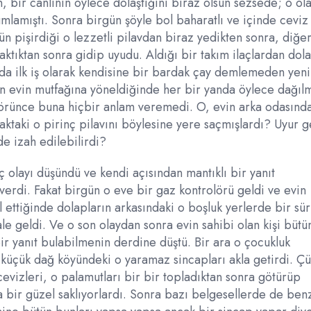
 bir canlının öylece dolaştığını biraz olsun sezsede; o ola
umlamıştı. Sonra birgün şöyle bol baharatlı ve içinde ceviz
gün pişirdiği o lezzetli pilavdan biraz yedikten sonra, diğe
aktıktan sonra gidip uyudu. Aldığı bir takım ilaçlardan dola
da ilk iş olarak kendisine bir bardak çay demlemeden yeni
n evin mutfağına yöneldiğinde her bir yanda öylece dağıl
i görünce buna hiçbir anlam veremedi. O, evin arka odasınd
ktaki o pirinç pilavını böylesine yere saçmışlardı? Uyur 
de izah edilebilirdi?
olayı düşündü ve kendi açısından mantıklı bir yanıt
verdi. Fakat birgün o eve bir gaz kontrolörü geldi ve evin
l ettiğinde dolapların arkasındaki o boşluk yerlerde bir sü
le geldi. Ve o son olaydan sonra evin sahibi olan kişi bütü
 bir yanıt bulabilmenin derdine düştü. Bir ara o çocukluk
küçük dağ köyündeki o yaramaz sincapları akla getirdi. Ç
evizleri, o palamutları bir bir topladıktan sonra götürüp
a bir güzel saklıyorlardı. Sonra bazı belgesellerde de ben