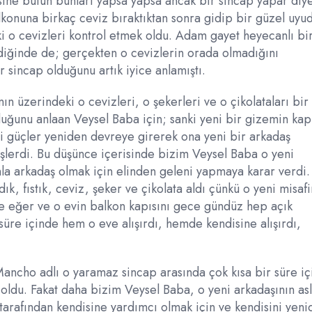
ine bütün bunları yapsa yapsa ancak bir sincap yapar diy
onuna birkaç ceviz bıraktıktan sonra gidip bir güzel uyu
i o cevizleri kontrol etmek oldu. Adam gayet heyecanlı bi
ediğinde de; gerçekten o cevizlerin orada olmadığını
r sincap olduğunu artık iyice anlamıştı.
 üzerindeki o cevizleri, o şekerleri ve o çikolataları bir
duğunu anlaan Veysel Baba için; sanki yeni bir gizemin kap
li güçler yeniden devreye girerek ona yeni bir arkadaş
lerdi. Bu düşünce içerisinde bizim Veysel Baba o yeni
unla arkadaş olmak için elinden geleni yapmaya karar verdi
k, fıstık, ceviz, şeker ve çikolata aldı çünkü o yeni misafi
irse eğer ve o evin balkon kapısını gece gündüz hep açık
süre içinde hem o eve alışırdı, hemde kendisine alışırdı,
Mancho adlı o yaramaz sincap arasında çok kısa bir süre i
ş oldu. Fakat daha bizim Veysel Baba, o yeni arkadaşının as
arafından kendisine yardımcı olmak için ve kendisini yeni