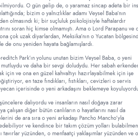
bilmiyordu. O gün gelip de, o yaramaz sincap adeta bir in
lattığında; bizim o yalnızlıklar adamı Veysel Baba’nın
n olmasındı ki; bir suçluluk psikolojisiyle haftalardır
atrını soran hiç kimse olmamıştı. Ama o Lord Parapanu ve 
e ona çok uzak diyarlardan, Meksika’nın o Yucatan bölgesin
kle de onu yeniden hayata bağlamışlardı.
oreditch Park’ın yolunu unutan bizim Veysel Baba, o yeni
 mutluydu ve daha bir sevgi doludydu. Her sabah erkende
ak için ve ona en güzel kahvaltıyı hazırlayabilmek için işe
riyor, en taze fındıkları, fıstıkları, cevizleri o servis
eyecan içerisinde o yeni arkadaşını beklemeye koyuluyord
üncelere dalıyordu ve insanların nasıl doğaya zarar
a çalışan diğer bütün canlıların o hayatlarını nasıl da
elerini de ara sıra o yeni arkadaşı Pancho Mancho’yla
z edebiliyor ve kendince bir takım çözüm yolları bulabilmen
ı tavırlar yüzünden, o menfaatçi yaklaşımlar yüzünden ve 