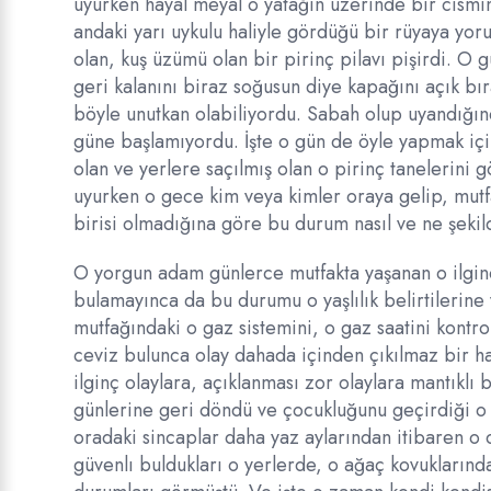
uyurken hayal meyal o yatağın üzerinde bir cismin,
andaki yarı uykulu haliyle gördüğü bir rüyaya yor
olan, kuş üzümü olan bir pirinç pilavı pişirdi. O 
geri kalanını biraz soğusun diye kapağını açık bır
böyle unutkan olabiliyordu. Sabah olup uyandığın
güne başlamıyordu. İşte o gün de öyle yapmak içi
olan ve yerlere saçılmış olan o pirinç tanelerin
uyurken o gece kim veya kimler oraya gelip, mutfa
birisi olmadığına göre bu durum nasıl ve ne şekil
O yorgun adam günlerce mutfakta yaşanan o ilginç 
bulamayınca da bu durumu o yaşlılık belirtilerine 
mutfağındaki o gaz sistemini, o gaz saatini kontro
ceviz bulunca olay dahada içinden çıkılmaz bir ha
ilginç olaylara, açıklanması zor olaylara mantıklı
günlerine geri döndü ve çocukluğunu geçirdiği o 
oradaki sincaplar daha yaz aylarından itibaren o c
güvenlı buldukları o yerlerde, o ağaç kovuklarınd