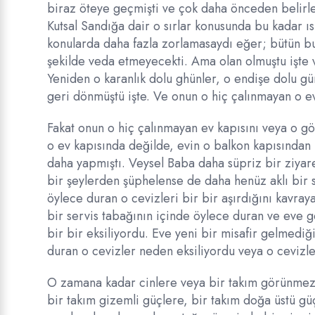
biraz öteye geçmişti ve çok daha önceden belirlen
Kutsal Sandığa dair o sırlar konusunda bu kadar ıs
konularda daha fazla zorlamasaydı eğer; bütün bu
şekilde veda etmeyecekti. Ama olan olmuştu işte ve
Yeniden o karanlık dolu ghünler, o endişe dolu gü
geri dönmüştü işte. Ve onun o hiç çalınmayan o ev
Fakat onun o hiç çalınmayan ev kapısını veya o gön
o ev kapısında değilde, evin o balkon kapısından 
daha yapmıştı. Veysel Baba daha süpriz bir ziyaret
bir şeylerden şüphelense de daha henüz aklı bir s
öylece duran o cevizleri bir bir aşırdığını kavr
bir servis tabağının içinde öylece duran ve eve g
bir bir eksiliyordu. Eve yeni bir misafir gelmedi
duran o cevizler neden eksiliyordu veya o cevizle
O zamana kadar cinlere veya bir takım görünmez 
bir takım gizemli güçlere, bir takım doğa üstü gü