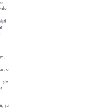
ve
 Daha
işti.
at
u
im,
er, o
 işte
er
a, şu