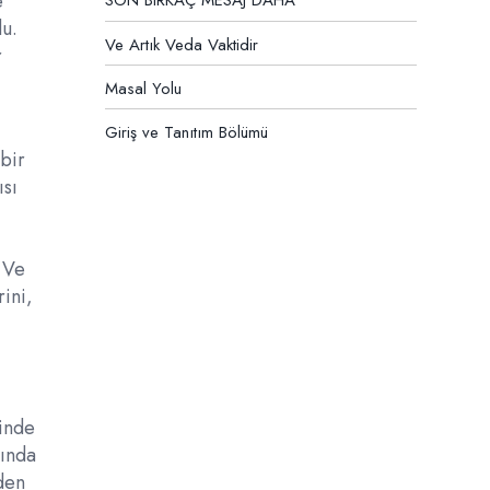
e
SON BIRKAÇ MESAJ DAHA
du.
Ve Artık Veda Vaktidir
r
Masal Yolu
Giriş ve Tanıtım Bölümü
 bir
ısı
. Ve
rini,
çinde
lında
den