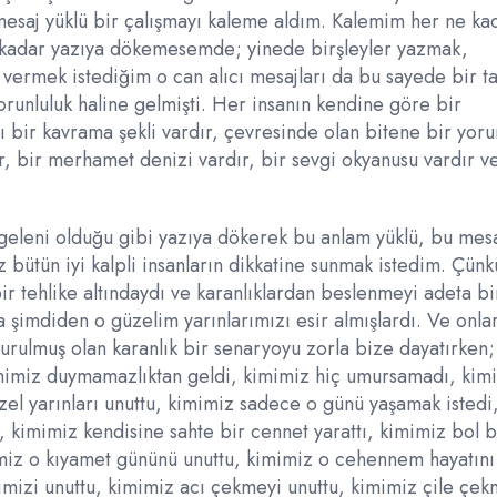
mesaj yüklü bir çalışmayı kaleme aldım. Kalemim her ne ka
ekadar yazıya dökemesemde; yinede birşleyler yazmak,
 vermek istediğim o can alıcı mesajları da bu sayede bir t
zorunluluk haline gelmişti. Her insanın kendine göre bir
yı bir kavrama şekli vardır, çevresinde olan bitene bir yor
r, bir merhamet denizi vardır, bir sevgi okyanusu vardır v
geleni olduğu gibi yazıya dökerek bu anlam yüklü, bu mes
z bütün iyi kalpli insanların dikkatine sunmak istedim. Çünk
r tehlike altındaydı ve karanlıklardan beslenmeyi adeta bi
a şimdiden o güzelim yarınlarımızı esir almışlardı. Ve onla
urulmuş olan karanlık bir senaryoyu zorla bize dayatırken;
mimiz duymamazlıktan geldi, kimimiz hiç umursamadı, kim
el yarınları unuttu, kimimiz sadece o günü yaşamak istedi
 kimimiz kendisine sahte bir cennet yarattı, kimimiz bol b
imiz o kıyamet gününü unuttu, kimimiz o cehennem hayatını
mizi unuttu, kimimiz acı çekmeyi unuttu, kimimiz çile çek