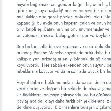
hayata bağlamak için gönderildiğini hiç ama hiç 
gibi konuşmaya başladığında ve herşeyi bir bir an
mutluluktan olsa gerek gözleri dolu dolu oldu. Nede
kapandığı bu evde onun kapısını çalan ve onun h
o iyi kalpli eşi Batavine yine onu unutmamışlar v
en yetenekli sincabı bulup getirmişler ve böyleli
Son birkaç haftadır eve kapanan ve o sır dolu Sh
arkadaşı Pancho Mancho sayesinde artık daha bir
kalkıp o yeni arkadaşını en iyi bir şekilde ağırlam
koyuluyordu. Her sabah erkenden onun suyunu değişti
tabaklarına koyuyor ve daha sonrada büyük bir h
Veysel Baba o bekleme anlarında bazen derin düş
verdiklerini ve doğada bir şekilde de olsa yaşamay
kısıtladıklarını anlmaya çalışıyordu. Ve bu düşünc
paylaşınca da; olayı daha farklı bir şekilde anali
derdine düşüyordu. Biz insanlara bulaşan o çıkarc