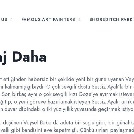
 US
FAMOUS ART PAINTERS
SHOREDITCH PARK 
aj Daha
t ettiğinden habersiz bir şekilde yeni bir güne uyanan Vey
mı kalmamış gibiydi. O çok sevgili dostu Sessiz Ayak’la bir
 Son birkaç aynı o çok sevgili kızı Goze’ye ayırmak isteye
ğitip, o yeni göreve hazırlamak isteyen Sessiz Ayak; artık 
n duvar dibindeki o iki yüz yıllık yuvasında geçirmek istiyo
u düşünen Veysel Baba da adeta bir suçlu gibi, bir günahk
vallı gibi kendisini eve kapatmıştı. Çünkü sırları paylaşma