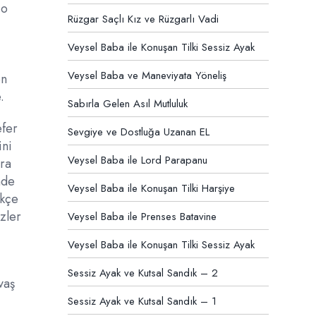
 o
Rüzgar Saçlı Kız ve Rüzgarlı Vadi
Veysel Baba ile Konuşan Tilki Sessiz Ayak
Veysel Baba ve Maneviyata Yöneliş
en
.
Sabırla Gelen Asıl Mutluluk
efer
Sevgiye ve Dostluğa Uzanan EL
ini
Veysel Baba ile Lord Parapanu
ıra
nde
Veysel Baba ile Konuşan Tilki Harşiye
ükçe
zler
Veysel Baba ile Prenses Batavine
Veysel Baba ile Konuşan Tilki Sessiz Ayak
Sessiz Ayak ve Kutsal Sandık – 2
vaş
Sessiz Ayak ve Kutsal Sandık – 1