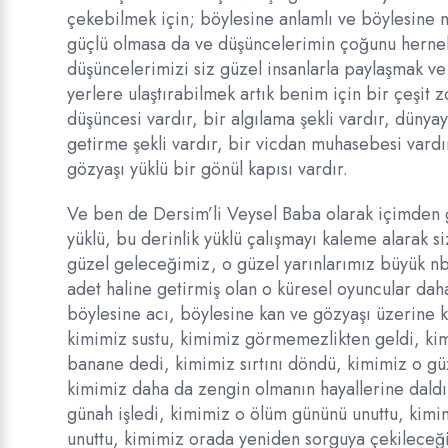
çekebilmek için; böylesine anlamlı ve böylesine 
güçlü olmasa da ve düşüncelerimin çoğunu hern
düşüncelerimizi siz güzel insanlarla paylaşmak ve
yerlere ulaştırabilmek artık benim için bir çeşit 
düşüncesi vardır, bir algılama şekli vardır, dünya
getirme şekli vardır, bir vicdan muhasebesi vardı
gözyaşı yüklü bir gönül kapısı vardır.
Ve ben de Dersim’li Veysel Baba olarak içimden 
yüklü, bu derinlik yüklü çalışmayı kaleme alarak si
güzel geleceğimiz, o güzel yarınlarımız büyük nbi
adet haline getirmiş olan o küresel oyuncular dah
böylesine acı, böylesine kan ve gözyaşı üzerine k
kimimiz sustu, kimimiz görmemezlikten geldi, ki
banane dedi, kimimiz sırtını döndü, kimimiz o güz
kimimiz daha da zengin olmanın hayallerine daldı,
günah işledi, kimimiz o ölüm gününü unuttu, kim
unuttu, kimimiz orada yeniden sorguya çekileceği