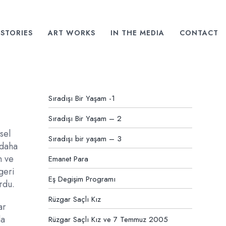
STORIES
ART WORKS
IN THE MEDIA
CONTACT
Sıradışı Bir Yaşam -1
Sıradışı Bir Yaşam – 2
sel
Sıradışı bir yaşam – 3
 daha
n ve
Emanet Para
geri
Eş Degişim Programı
rdu.
Rüzgar Saçlı Kız
ar
da
Rüzgar Saçlı Kız ve 7 Temmuz 2005