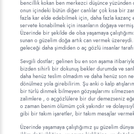
bencillik kokan ben merkezci düşünce yüzünden o
onun içindeki bütün diğer canlılar çok kısa bir za
fazla kar elde edebilmek için, daha fazla kazanç 
servete konabilmek için insanların doğaya vermiş o
Üzerinde bir şekilde de olsa yaşamaya çalıştığımı
sunan o güzelim doğa artık can vermek üzereydi. 
geleceği daha şimdiden o aç gözlü insanlar taraf
Sevgili dostlar; gelinen bu en son aşama itibariy
bizden sihirli bir dokunuş bekler durumda ve sa
daha henüz teslim olmadım ve daha henüz son ne
dönülmez yola girebilirim. Şu anki o kalp atışla
bir türlü dinmek bilmeyen gözyaşlarımı silmezsen
zalimlere , o açgözlülere bir dur demezseniz eğ
o zaman benim ölümüm çok yakındır ve dolayısıyla 
gibi bir takım işaretler, bir takım mesajlar vermek
Üzerinde yaşamaya çalıştığımız şu güzelim dünyam