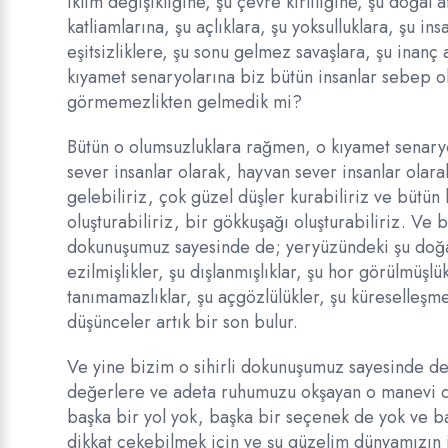
iklim değişikliğine, şu çevre kirliliğine, şu doğal 
katliamlarına, şu açlıklara, şu yoksulluklara, şu in
eşitsizliklere, şu sonu gelmez savaşlara, şu inanç 
kıyamet senaryolarına biz bütün insanlar sebep 
görmemezlikten gelmedik mi?
Bütün o olumsuzluklara rağmen, o kıyamet senaryol
sever insanlar olarak, hayvan sever insanlar olara
gelebiliriz, çok güzel düşler kurabiliriz ve bütü
oluşturabiliriz, bir gökkuşağı oluşturabiliriz. Ve
dokunuşumuz sayesinde de; yeryüzündeki şu doğa kat
ezilmişlikler, şu dışlanmışlıklar, şu hor görülmüşlük
tanımamazlıklar, şu açgözlülükler, şu küreselleşme
düşünceler artık bir son bulur.
Ve yine bizim o sihirli dokunuşumuz sayesinde d
değerlere ve adeta ruhumuzu okşayan o manevi d
başka bir yol yok, başka bir seçenek de yok ve b
dikkat çekebilmek için ve şu güzelim dünyamızın i