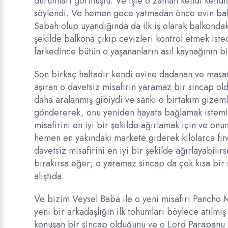
durumları görmüştü. Ve işte o zaman kendi kendis
söylendi. Ve hemen gece yatmadan önce evin balk
Sabah olup uyandığında da ilk iş olarak balkondak
şekilde balkona çıkıp cevizleri kontrol etmek ist
farkedince bütün o yaşananların asıl kaynağının bi
Son birkaç haftadır kendi evine dadanan ve masanın
aşıran o davetsiz misafirin yaramaz bir sincap ol
daha aralanmış gibiydi ve sanki o birtakım gizem
göndererek, onu yeniden hayata bağlamak istemiş
misafirini en iyi bir şekilde ağırlamak için ve on
hemen en yakındaki markete giderek kilolarca fındı
davetsiz misafirini en iyi bir şekilde ağırlayabil
bırakırsa eğer; o yaramaz sincap da çok kısa bir 
alıştıda.
Ve bizim Veysel Baba ile o yeni misafiri Pancho 
yeni bir arkadaşlığın ilk tohumları böylece atılmı
konuşan bir sincap olduğunu ve o Lord Parapanu t