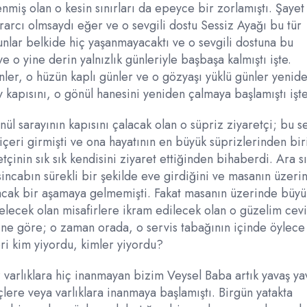
miş olan o kesin sınırları da epeyce bir zorlamıştı. Şayet
rarcı olmsaydı eğer ve o sevgili dostu Sessiz Ayağı bu tür
nlar belkide hiç yaşanmayacaktı ve o sevgili dostuna bu
 o yine derin yalnızlık günleriyle başbaşa kalmıştı işte.
nler, o hüzün kaplı günler ve o gözyaşı yüklü günler yenid
 kapısını, o gönül hanesini yeniden çalmaya başlamıştı işte
ül sarayının kapısını çalacak olan o süpriz ziyaretçi; bu s
içeri girmişti ve ona hayatının en büyük süprizlerinden bir
çinin sık sık kendisini ziyaret ettiğinden bihaberdi. Ara s
incabın sürekli bir şekilde eve girdiğini ve masanın üzeri
ayacak bir aşamaya gelmemişti. Fakat masanın üzerinde büy
elecek olan misafirlere ikram edilecek olan o güzelim cevi
ğine göre; o zaman orada, o servis tabağının içinde öylece
ri kim yiyordu, kimler yiyordu?
varlıklara hiç inanmayan bizim Veysel Baba artık yavaş ya
çlere veya varlıklara inanmaya başlamıştı. Birgün yatakta