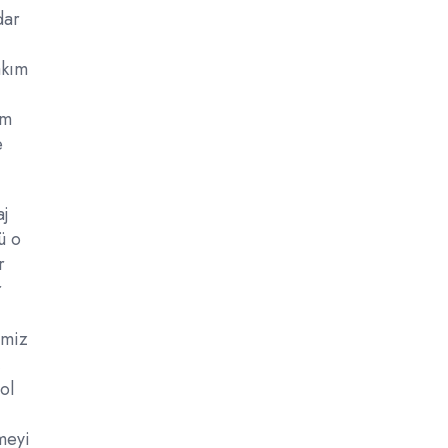
dar
akım
um
e
aj
ü o
r
r
imiz
,
ol
meyi