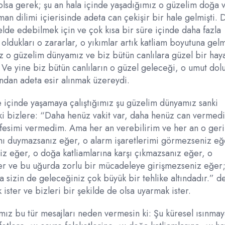
lsa gerek; şu an hala içinde yaşadığımız o güzelim doğa 
man dilimi içierisinde adeta can çekişir bir hale gelmişti.
elde edebilmek için ve çok kısa bir süre içinde daha fazla
ldukları o zararlar, o yıkımlar artık katliam boyutuna gelm
z o güzelim dünyamız ve biz bütün canlılara güzel bir hay
Ve yine biz bütün canlıların o güzel geleceği, o umut dol
ından adeta esir alınmak üzereydi.
le içinde yaşamaya çalıştığımız şu güzelim dünyamız sanki
nki bizlere: “Daha henüz vakit var, daha henüz can vermed
fesimi vermedim. Ama her an verebilirim ve her an o geri
rımı duymazsanız eğer, o alarm işaretlerimi görmezseniz eğ
iz eğer, o doğa katliamlarına karşı çıkmazsanız eğer, o
er ve bu uğurda zorlu bir mücadeleye girişmezseniz eğer;
sizin de geleceğiniz çok büyük bir tehlike altındadır.” d
 ister ve bizleri bir şekilde de olsa uyarmak ister.
ız bu tür mesajları neden vermesin ki: Şu küresel ısınmay