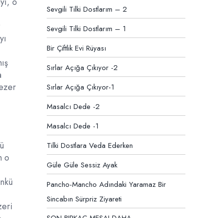
yı, o
Sevgili Tilki Dostlarım – 2
r
Sevgili Tilki Dostlarım – 1
yı
Bir Çiftlik Evi Rüyası
mış
Sırlar Açığa Çıkıyor -2
a
gezer
Sırlar Açığa Çıkıyor-1
Masalcı Dede -2
Masalcı Dede -1
rü
Tilki Dostlara Veda Ederken
n o
Güle Güle Sessiz Ayak
ünkü
Pancho-Mancho Adındaki Yaramaz Bir
Sincabın Sürpriz Ziyareti
zeri