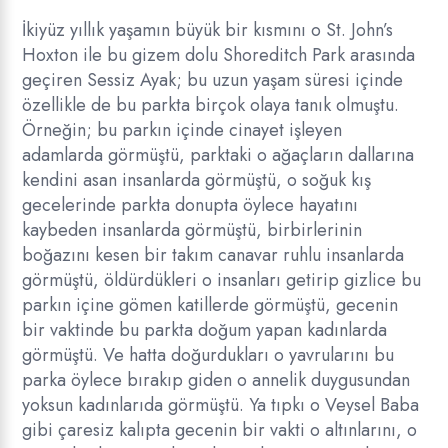
İkiyüz yıllık yaşamın büyük bir kısmını o St. John’s
Hoxton ile bu gizem dolu Shoreditch Park arasında
geçiren Sessiz Ayak; bu uzun yaşam süresi içinde
özellikle de bu parkta birçok olaya tanık olmuştu.
Örneğin; bu parkın içinde cinayet işleyen
adamlarda görmüştü, parktaki o ağaçların dallarına
kendini asan insanlarda görmüştü, o soğuk kış
gecelerinde parkta donupta öylece hayatını
kaybeden insanlarda görmüştü, birbirlerinin
boğazını kesen bir takım canavar ruhlu insanlarda
görmüştü, öldürdükleri o insanları getirip gizlice bu
parkın içine gömen katillerde görmüştü, gecenin
bir vaktinde bu parkta doğum yapan kadınlarda
görmüştü. Ve hatta doğurdukları o yavrularını bu
parka öylece bırakıp giden o annelik duygusundan
yoksun kadınlarıda görmüştü. Ya tıpkı o Veysel Baba
gibi çaresiz kalıpta gecenin bir vakti o altınlarını, o