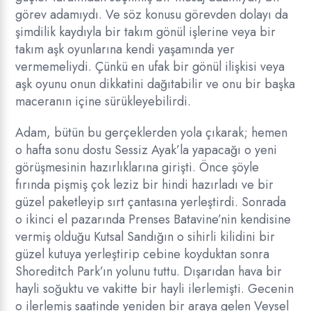
görev adamıydı. Ve söz konusu görevden dolayı da
şimdilik kaydıyla bir takım gönül işlerine veya bir
takım aşk oyunlarına kendi yaşamında yer
vermemeliydi. Çünkü en ufak bir gönül ilişkisi veya
aşk oyunu onun dikkatini dağıtabilir ve onu bir başka
maceranın içine sürükleyebilirdi.
Adam, bütün bu gerçeklerden yola çıkarak; hemen
o hafta sonu dostu Sessiz Ayak’la yapacağı o yeni
görüşmesinin hazırlıklarına girişti. Önce şöyle
fırında pişmiş çok leziz bir hindi hazırladı ve bir
güzel paketleyip sırt çantasına yerleştirdi. Sonrada
o ikinci el pazarında Prenses Batavine’nin kendisine
vermiş olduğu Kutsal Sandığın o sihirli kilidini bir
güzel kutuya yerleştirip cebine koyduktan sonra
Shoreditch Park’ın yolunu tuttu. Dışarıdan hava bir
hayli soğuktu ve vakitte bir hayli ilerlemişti. Gecenin
o ilerlemiş saatinde yeniden bir araya gelen Veysel