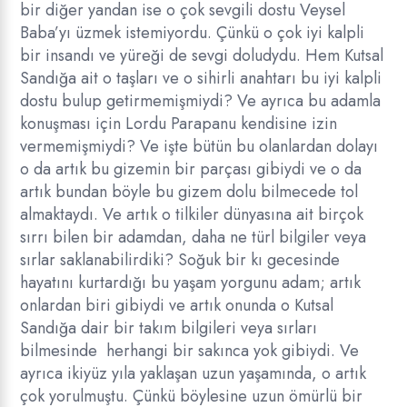
bir diğer yandan ise o çok sevgili dostu Veysel
Baba’yı üzmek istemiyordu. Çünkü o çok iyi kalpli
bir insandı ve yüreği de sevgi doludydu. Hem Kutsal
Sandığa ait o taşları ve o sihirli anahtarı bu iyi kalpli
dostu bulup getirmemişmiydi? Ve ayrıca bu adamla
konuşması için Lordu Parapanu kendisine izin
vermemişmiydi? Ve işte bütün bu olanlardan dolayı
o da artık bu gizemin bir parçası gibiydi ve o da
artık bundan böyle bu gizem dolu bilmecede tol
almaktaydı. Ve artık o tilkiler dünyasına ait birçok
sırrı bilen bir adamdan, daha ne türl bilgiler veya
sırlar saklanabilirdiki? Soğuk bir kı gecesinde
hayatını kurtardığı bu yaşam yorgunu adam; artık
onlardan biri gibiydi ve artık onunda o Kutsal
Sandığa dair bir takım bilgileri veya sırları
bilmesinde herhangi bir sakınca yok gibiydi. Ve
ayrıca ikiyüz yıla yaklaşan uzun yaşamında, o artık
çok yorulmuştu. Çünkü böylesine uzun ömürlü bir