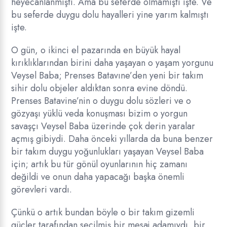
heyecanlanmıştı. Ama bu seferde olmamıştı işte. Ve
bu seferde duygu dolu hayalleri yine yarım kalmıştı
işte.
O gün, o ikinci el pazarında en büyük hayal
kırıklıklarından birini daha yaşayan o yaşam yorgunu
Veysel Baba; Prenses Batavıne’den yeni bir takım
sihir dolu objeler aldıktan sonra evine döndü.
Prenses Batavine’nin o duygu dolu sözleri ve o
gözyaşı yüklü veda konuşması bizim o yorgun
savaşçı Veysel Baba üzerinde çok derin yaralar
açmış gibiydi. Daha önceki yıllarda da buna benzer
bir takım duygu yoğunlukları yaşayan Veysel Baba
için; artık bu tür gönül oyunlarının hiç zamanı
değildi ve onun daha yapacağı başka önemli
görevleri vardı.
Çünkü o artık bundan böyle o bir takım gizemli
güçler tarafından seçilmiş bir mesaj adamıydı, bir