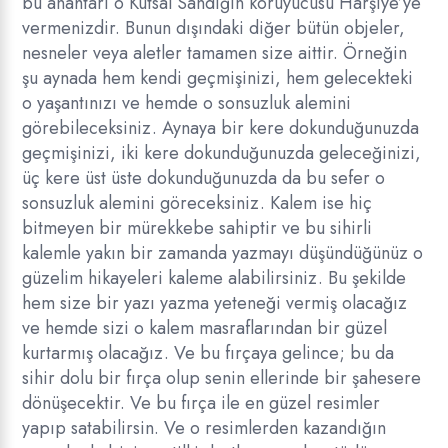
bu anahtarı o Kutsal Sandığın koruyucusu Harşiye’ye
vermenizdir. Bunun dışındaki diğer bütün objeler,
nesneler veya aletler tamamen size aittir. Örneğin
şu aynada hem kendi geçmişinizi, hem gelecekteki
o yaşantınızı ve hemde o sonsuzluk alemini
görebileceksiniz. Aynaya bir kere dokunduğunuzda
geçmişinizi, iki kere dokunduğunuzda geleceğinizi,
üç kere üst üste dokunduğunuzda da bu sefer o
sonsuzluk alemini göreceksiniz. Kalem ise hiç
bitmeyen bir mürekkebe sahiptir ve bu sihirli
kalemle yakın bir zamanda yazmayı düşündüğünüz o
güzelim hikayeleri kaleme alabilirsiniz. Bu şekilde
hem size bir yazı yazma yeteneği vermiş olacağız
ve hemde sizi o kalem masraflarından bir güzel
kurtarmış olacağız. Ve bu fırçaya gelince; bu da
sihir dolu bir fırça olup senin ellerinde bir şahesere
dönüşecektir. Ve bu fırça ile en güzel resimler
yapıp satabilirsin. Ve o resimlerden kazandığın