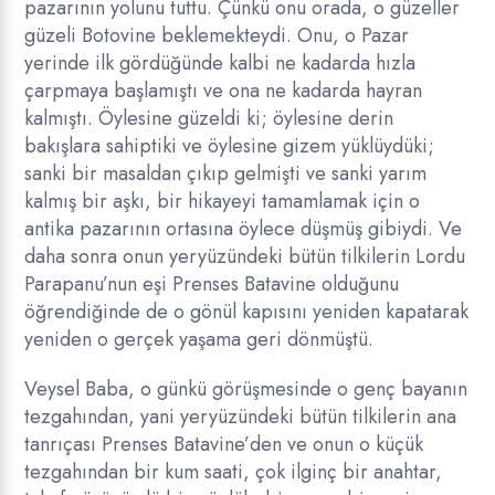
pazarının yolunu tuttu. Çünkü onu orada, o güzeller
güzeli Botovine beklemekteydi. Onu, o Pazar
yerinde ilk gördüğünde kalbi ne kadarda hızla
çarpmaya başlamıştı ve ona ne kadarda hayran
kalmıştı. Öylesine güzeldi ki; öylesine derin
bakışlara sahiptiki ve öylesine gizem yüklüydüki;
sanki bir masaldan çıkıp gelmişti ve sanki yarım
kalmış bir aşkı, bir hikayeyi tamamlamak için o
antika pazarının ortasına öylece düşmüş gibiydi. Ve
daha sonra onun yeryüzündeki bütün tilkilerin Lordu
Parapanu’nun eşi Prenses Batavine olduğunu
öğrendiğinde de o gönül kapısını yeniden kapatarak
yeniden o gerçek yaşama geri dönmüştü.
Veysel Baba, o günkü görüşmesinde o genç bayanın
tezgahından, yani yeryüzündeki bütün tilkilerin ana
tanrıçası Prenses Batavine’den ve onun o küçük
tezgahından bir kum saati, çok ilginç bir anahtar,