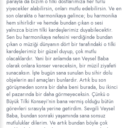
parayla da bizim o tilki dostlarımıza her türlü
yiyecekler alabilirsin, onları mutlu edebilirsin. Ve en
son olarakta o harmonikaya gelince; bu harmonika
hem sihirlidir ve hemde bundan çıkan o sesi
yalnızca bizim tilki kardeşlerimiz duyabilecektir.
Sen bu harmonikaya nefesini verdiğinde bundan
çıkan o müziği dünyanın dört bir tarafındaki o tilki
kardeşlerimiz bir güzel duyup, çok mutlu
olacaklardır. Yani bir anlamda sen Veysel Baba
olarak onlara konser vereceksin, bir müzil ziyafeti
sunacaksın. İşte bugün sana sunulan bu sihir dolu
objelerin asıl amaçları bunlardır. Artık bu son
görüşmeden sonra bir daha beni burada, bu ikinci
el pazarında bir daha görmeyeceksin. Çünkü o
Büyük Tilki Konseyi’nin bana vermiş olduğu bütün
görevleri sırasıyla yerine getirdim. Sevgili Veysel
Baba, bundan sonraki yaşamında sana sonsuz
mutluluklar dilerim. Ve artık bundan böyle çok