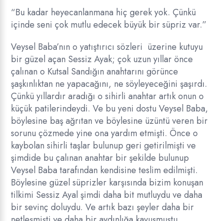
“Bu kadar heyecanlanmana hiç gerek yok. Çünkü
içinde seni çok mutlu edecek büyük bir süpriz var.”
Veysel Baba’nın o yatıştırıcı sözleri üzerine kutuyu
bir güzel açan Sessiz Ayak; çok uzun yıllar önce
çalınan o Kutsal Sandığın anahtarını görünce
şaşkınlıktan ne yapacağını, ne söyleyeceğini şaşırdı.
Çünkü yıllardır aradığı o sihirli anahtar artık onun o
küçük patilerindeydi. Ve bu yeni dostu Veysel Baba,
böylesine baş ağrıtan ve böylesine üzüntü veren bir
sorunu çözmede yine ona yardım etmişti. Önce o
kaybolan sihirli taşlar bulunup geri getirilmişti ve
şimdide bu çalınan anahtar bir şekilde bulunup
Veysel Baba tarafından kendisine teslim edilmişti.
Böylesine güzel süprizler karşısında bizim konuşan
tilkimi Sessiz Ayal şimdi daha bit mutluydu ve daha
bir sevinç doluydu. Ve artık bazı şeyler daha bir
netleşmişti ve daha bir aydınlığa kavuşmuştu.