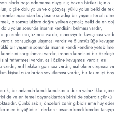
 sorunlarla başa edememe duygusu; bazen birileri için o
un, o çile dolu yolun ve o gözyaşı yüklü yolun belki de tek
kü insanlar açısından böylesine sıradışı bir yaşamı tercih et
gitmek, o sonsuzluklara doğru yelken açmak; belki de en do
 dolu yolun sonunda insanın kendisini bulması vardır,
, o gizemlerini çözmesi vardır, maneviyete kavuşması vardı
si vardır, sonsuzluğa ulaşması vardır ve ölümsüzlüğe kavuşa
 yüklü bir yaşamın sonunda insanın kendi kendine yetebilme
n kendisini sorgulaması vardır, insanın kendisini bir özeleştr
ini fethetmesi vardır, asıl özüne kavuşması vardır, asıl
ı vardır, asıl hakikati görmesi vardır, asıl olana ulaşması va
kım kişisel çıkarlardan soyutlaması vardır, bir takım içi boş
erek; bir anlamda kendi kendisini o derin yalnızlıklar içine
isi de ve en temel dayanaklardan birisi de sabırdır.çünkü
 noktasıdır. Çünkü sabır, önceleri zehir gibidir ama huy ede
erlerin en büyüğüdür” derken : insanın kendi kendini tanıyı