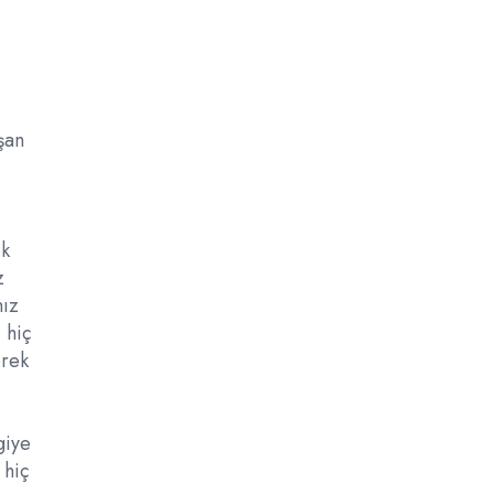
şan
ek
z
nız
 hiç
erek
giye
 hiç