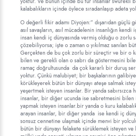
yoktur. Ve bunun içinde bu tür insanlar swürekli b
kalabalıkların içinde öylece sıradanlaşıp adeta yo
O değerli fikir adamı Diyojen:” dışarıdan güçlü g
asıl savaşların, asıl mücadelenin insanlığın kendi 
insan kendi iç dünyasında vermiş olduğu o zorlu 
çözebiliyorsa; işte o zaman o yıkılmaz sanılan bütü
Gerçekten de bu çok zorlu bir süreçtir ve bir o k
bilen ve gerekli olan o sabrı da göstermesini bile
ramaç doğrultusunda da çok kararlı bir duruş serg
yoktur. Çünkü malubiyet; bir başkalarının galibiy
körükleyerek bütün bir dünyayı ateşe salmak istey
yeşertmek isteyen insanlar. Bir yanda sabırsızca h
insanlar, bir diğer ucunda ise sabretmesini bilen 
yapmak isteyen insanlar.bir yanda o kuru kalabalık
arayan insanlar, bir diğer yanda ise kendi iç dün
sonsuz cennetine ulaşmak içinde menvi bir yolculu
bütün bir dünyayı felakete sürüklemek isteyen ve 