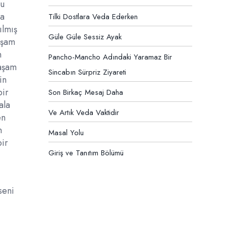
bu
la
Tilki Dostlara Veda Ederken
ılmış
Güle Güle Sessiz Ayak
aşam
n
Pancho-Mancho Adındaki Yaramaz Bir
yaşam
Sincabın Sürpriz Ziyareti
in
bir
Son Birkaç Mesaj Daha
ala
Ve Artık Veda Vaktidir
en
n
Masal Yolu
bir
Giriş ve Tanıtım Bölümü
seni