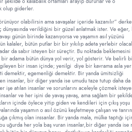
ir şekilde o kalabalık ortamları arayıp dururlar ve o
k olup giderler.
örünüyor olabilirsin ama savaşalar içeride kazanılır” derke
iç dünyasında verildiğini bir güzel anlatmak ister. Ve eğer, 
savaşı günün birinde kazanıyorsa ve yaşamın asıl yüzünü
n kalaler, bütün putlar bir bir yıkılıp adeta yerlebir olacak
adar da sabır isteyen bir süreçtir. Bu noktada beklemesini
 bir adama bütün dünya yol verir, yol gösterir. Ve belirli b
ileyen bir insan içinde; yenilgi diye bir kavrama asla yer
eti demektir, egemenliği demektir. Bir yanda ümitsizliği
en insanlar, bir diğer yanda ise umudu taze tutup daha da 
er işe atılan insanlar ve sorunlarını aceleyle çözmek isteye
insanlar ve her işini de yavaş yavaş, ama sağlam bir şekild
ların içinde öylece yitip giden ve kendileri için çıkış yoşu
yalarında yaşamın o asıl özünü keşfetmeye çalışan ve tanrın
ğa çıkmış olan inssanlar. Bir yanda mala, mülke taptığı içi
bu uğurda her yola baş vuran insanlar,bir diğer yanda ise 