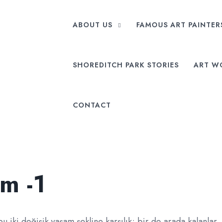
ABOUT US
FAMOUS ART PAINTE
SHOREDITCH PARK STORIES
ART W
CONTACT
am -1
bu iki değişik yaşam şekline karşılık; bir de arada kalanlar