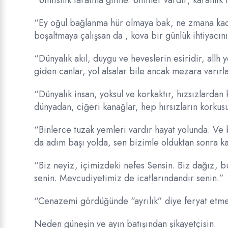
“Ümitsilik tarafına gitme. Ümitler vardır; karanlık
“Ey oğul bağlanma hür olmaya bak, ne zmana kada
boşaltmaya çalışsan da , kova bir günlük ihtiyacını
“Dünyalık akıl, duygu ve heveslerin esiridir, allh y
giden canlar, yol alsalar bile ancak mezara varırla
“Dünyalık insan, yoksul ve korkaktır, hızsızlardan 
dünyadan, ciğeri kanağlar, hep hırsızların korkus
“Binlerce tuzak yemleri vardır hayat yolunda. Ve b
da adım başı yolda, sen bizimle olduktan sonra ka
“Biz neyiz, içimizdeki nefes Sensin. Biz dağız, 
senin. Mevcudiyetimiz de icatlarındandır senin.”
“Cenazemi gördüğünde “ayrılık” diye feryat etme
Neden güneşin ve ayın batışından şikayetçisin.