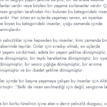
lanlar vardır veya böylesi bir yaşama zorlananlar vardır. 
san grupları tarafından itici bulunan bu kategorideki insan
nlardır. Her zman en uçlarda yaşamayı seven, en isyankar
üne koyan bu kategorideki insanlar; çoğu zamanda içinde
lanmışlardır.
in yalnızlıklar içine hapseden bu insanlar; kimi zamanda bi
aberinde taşırlar. Onlar için sıradışı olmak, en uçlarda
bir yaşamı sürdürmek; adeta bir yaşam şekline dönüşmüştür,
ine dönüşmüştür, bir tepki hareketine dönüşmüştür, bir isy
dönüşmüştür, bir sessiz çığlığa dönüşmüştür, bir arınma
önüşmüştür ve bir ibadet şekline dönüşmüştür.
klar içinde bir başına yaşamaya çalışan bu insanlar için Ald
rmiştir :”Belki de insan sevilmediği için değil, sevgisine l
ir korku tünelinin içine atan o derin yalnızlık duygusu, o