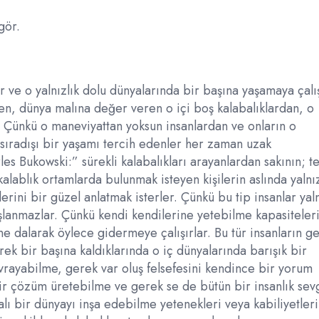
gör.
r ve o yalnızlık dolu dünyalarında bir başına yaşamaya çalı
n, dünya malına değer veren o içi boş kalabalıklardan, o
. Çünkü o maneviyattan yoksun insanlardan ve onların o
sıradışı bir yaşamı tercih edenler her zaman uzak
es Bukowski:” sürekli kalabalıkları arayanlardan sakının; t
 kalablık ortamlarda bulunmak isteyen kişilerin aslında yalnı
erini bir güzel anlatmak isterler. Çünkü bu tip insanlar yal
lanmazlar. Çünkü kendi kendilerine yetebilme kapasiteleri
çine dalarak öylece gidermeye çalışırlar. Bu tür insanların g
rek bir başına kaldıklarında o iç dünyalarında barışık bir
vrayabilme, gerek var oluş felsefesini kendince bir yorum
ir çözüm üretebilme ve gerek se de bütün bir insanlık sev
alı bir dünyayı inşa edebilme yetenekleri veya kabiliyetleri