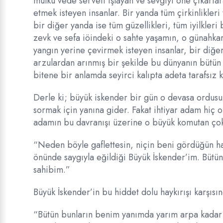
mülkü vede serveti ışlayan ve sevgiyi öne çıkarta
etmek isteyen insanlar. Bir yanda tüm çirkinlikler
bir diğer yanda ise tüm güzellikleri, tüm iyilkler
zevk ve sefa iöindeki o sahte yaşamın, o günahka
yangın yerine çevirmek isteyen insanlar, bir diğer
arzulardan arınmış bir şekilde bu dünyanın bütün 
bitene bir anlamda seyirci kalıpta adeta tarafsız 
Derle ki; büyük iskender bir gün o devasa ordusu i
sormak için yanına gider. Fakat ihtiyar adam hiç o
adamın bu davranışı üzerine o büyük komutan çok 
“Neden böyle gaflettesin, niçin beni gördüğün h
önünde saygıyla eğildiği Büyük İskender’im. Bütün 
sahibim.”
Büyük İskender’in bu hiddet dolu haykırışı karşısı
“Bütün bunların benim yanımda yarım arpa kadar 