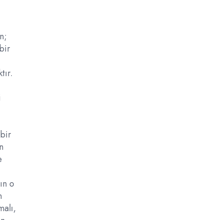
n;
bir
tır.
i
bir
n
e
ın o
n
malı,