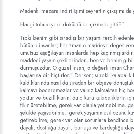
Madenki mezara indirilişimi seyrettin çıkışımı da 
Hangi tohum yere döküldü de çıkmadı gitti?”
Tıpkı benim gibi sıradışı bir yaşamı tercih edenle
bütün o insanlar; her zman o maddeye değer vere
umutsuz aşağılayan insanlarda hep kaçınmışlardır
maddeci yaşam şekillerinden, ben ve benim gibi 
durmuşuzdur. O güzel insan, o değerli insan Charl
başlarına bir hiçtirler.” Derken; sürekli kalabalık
kaldıklarında nasıl da sıradan bir objeye dönüştükl
kalmayı beceremezler ve yalnız kalmaktan hiç hoş
yoktur ve buzıflıklarını da o kuru kalabalıkların i
fikir üretebilme, gerek var olanla yetinebilme, ge
şekilde yaşıyabilme, gerek yaşamın asıl özünü ka
getirebilme, gerek var olan sorunlara kendince b
dayalı, dostluğa dayalı, barıaşa ve kardeşliğe day