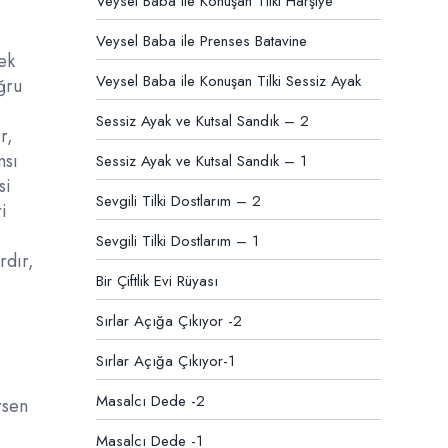
Veysel Baba ile Konuşan Tilki Harşiye
Veysel Baba ile Prenses Batavine
mek
Veysel Baba ile Konuşan Tilki Sessiz Ayak
ğru
Sessiz Ayak ve Kutsal Sandık – 2
r,
msı
Sessiz Ayak ve Kutsal Sandık – 1
si
Sevgili Tilki Dostlarım – 2
i
Sevgili Tilki Dostlarım – 1
rdır,
Bir Çiftlik Evi Rüyası
Sırlar Açığa Çıkıyor -2
Sırlar Açığa Çıkıyor-1
Masalcı Dede -2
rsen
p
Masalcı Dede -1