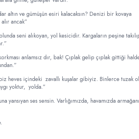
 tarafa gitme, güneşler vardır.”
r altın ve gümüşün esiri kalacaksın? Denizi bir kovaya
 alır ancak”
olunda seni alıkoyan, yol kesicidir. Kargaların peşine takılı
r.”
korkması anlamsız dır, bak! Çıplak gelip çıplak gittiği hald
undan.”
iz heves içindeki zavallı kuşalar gibiyiz. Binlerce tuzak o
ygı yoktur, yolda.”
buna yansıyan ses sensin. Varlığımızda, havamızda armağan
.