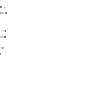
an
r ,
anda
olan
nlar.
rın
r