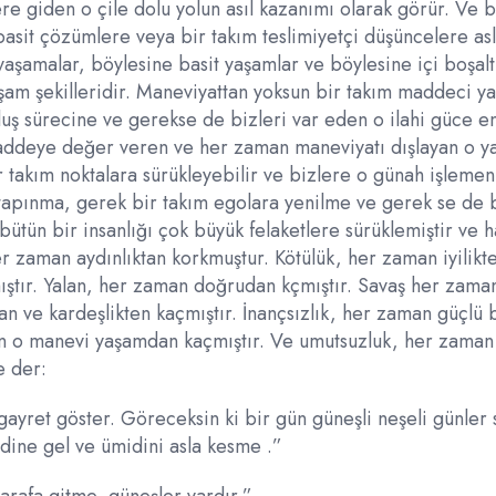
re giden o çile dolu yolun asıl kazanımı olarak görür. Ve 
 basit çözümlere veya bir takım teslimiyetçi düşüncelere as
aşamalar, böylesine basit yaşamlar ve böylesine içi boşalt
aşam şekilleridir. Maneviyattan yoksun bir takım maddeci y
oluş sürecine ve gerekse de bizleri var eden o ilahi güce e
 maddeye değer veren ve her zaman maneviyatı dışlayan o 
r takım noktalara sürükleyebilir ve bizlere o günah işlemen
tapınma, gerek bir takım egolara yenilme ve gerek se de 
ütün bir insanlığı çok büyük felaketlere sürüklemiştir ve h
 zaman aydınlıktan korkmuştur. Kötülük, her zaman iyilikt
ıştır. Yalan, her zaman doğrudan kçmıştır. Savaş her zama
n ve kardeşlikten kaçmıştır. İnançsızlık, her zaman güçlü 
an o manevi yaşamdan kaçmıştır. Ve umutsuzluk, her zaman
e der:
 gayret göster. Göreceksin ki bir gün güneşli neşeli günler 
ndine gel ve ümidini asla kesme .”