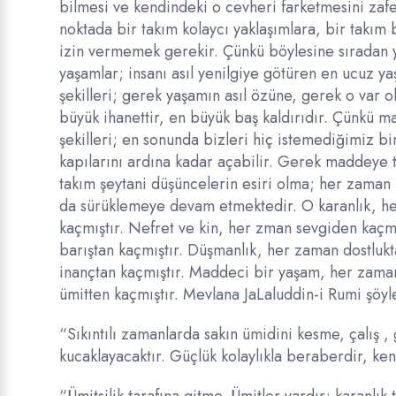
bilmesi ve kendindeki o cevheri farketmesini zafe
noktada bir takım kolaycı yaklaşımlara, bir takım
izin vermemek gerekir. Çünkü böylesine sıradan y
yaşamlar; insanı asıl yenilgiye götüren en ucuz y
şekilleri; gerek yaşamın asıl özüne, gerek o var 
büyük ihanettir, en büyük baş kaldırıdır. Çünkü
şekilleri; en sonunda bizleri hiç istemediğimiz bi
kapılarını ardına kadar açabilir. Gerek maddeye 
takım şeytani düşüncelerin esiri olma; her zaman b
da sürüklemeye devam etmektedir. O karanlık, her
kaçmıştır. Nefret ve kin, her zman sevgiden kaçm
barıştan kaçmıştır. Düşmanlık, her zaman dostlukta
inançtan kaçmıştır. Maddeci bir yaşam, her zam
ümitten kaçmıştır. Mevlana JaLaluddin-i Rumi şöyl
“Sıkıntılı zamanlarda sakın ümidini kesme, çalış ,
kucaklayacaktır. Güçlük kolaylıkla beraberdir, ke