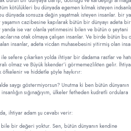
rak bütün bir dünyaya barışı, dostluğu ve kardeşliği armağ
i tüm kötülükleri bu dünyada egemen kılmak isteyen indsanla
i bu dünyada sonsuza değin yaşatmak isteyen insanlar. bir y
r yaşamın cazibesine kapılarak bütün bir dünyayı adeta bir
 yanda ise var olanla yetinmesini bilen ve bütün o şeytani
acılarına otak olmaya çalışan insanlar. Ve birde bütün bu 
kalan insanlar, adeta vicdan muhasebesini yitirmiş olan insa
le sefere çıkarken yolda ihtiyar bir dadama rastlar ve hatı
ralı olmaz ve Büyük İskender’i görmemezlikten gelir. İhtiya
öfkelenir ve hiddetle şöyle haykırır:
alde saygı göstermiyorsun? Unutma ki ben bütün dünyanın
insanlığın sığınağıyım, ülkeler fetheden kudretli ordulara
nda, ihtiyar adam şu cevabı verir:
bile bir değeri yoktur. Sen, bütün dünyanın kendine