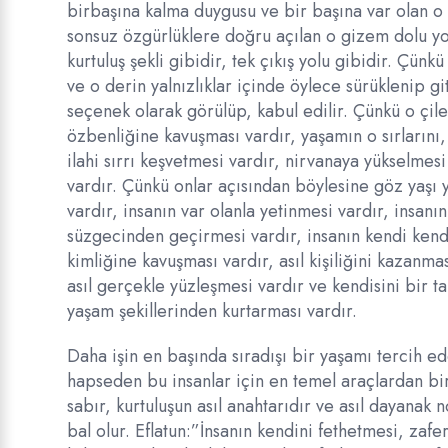
birbaşına kalma duygusu ve bir başına var olan o
sonsuz özgürlüklere doğru açılan o gizem dolu yol
kurtuluş şekli gibidir, tek çıkış yolu gibidir. Çün
ve o derin yalnızlıklar içinde öylece sürüklenip 
seçenek olarak görülüp, kabul edilir. Çünkü o çile
özbenliğine kavuşması vardır, yaşamın o sırlarını
ilahi sırrı keşvetmesi vardır, nirvanaya yükselme
vardır. Çünkü onlar açısından böylesine göz yaşı
vardır, insanın var olanla yetinmesi vardır, insanı
süzgecinden geçirmesi vardır, insanın kendi kendis
kimliğine kavuşması vardır, asıl kişiliğini kazanmas
asıl gerçekle yüzleşmesi vardır ve kendisini bir ta
yaşam şekillerinden kurtarması vardır.
Daha işin en başında sıradışı bir yaşamı tercih ed
hapseden bu insanlar için en temel araçlardan bir
sabır, kurtuluşun asıl anahtarıdır ve asıl dayanak
bal olur. Eflatun:”İnsanın kendini fethetmesi, zaf