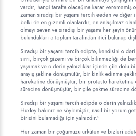
vardır, hangi tarafta olacağına karar verememiş o
zaman sıradışı bir yaşamı tercih eeden ve diğer in
belki de en gizemli olanlardır, en anlaşılmaz ola
olmayı seven ve sıradışı bir yaşamı her şeyin ön
bulundukları o toplum tarafından itici bulunup dış
Sıradışı bir yaşamı tercih edipte, kendisini o der
sırrı, birçok gizemi ve birçok bilinmezliği de ber
yaşamak ve o derin yalnızlıklar içinde çile dolu 
arayış şekline dönüşmütür, bir kinlik edinme şekl
hareketine dönüşmüştür, bir protesto hareketine 
sürecine dönüşmüştür, bir çile çekme sürecine d
Sıradışı bir yaşamı tercih edipde o derin yalnızlı
Huxley bakınız ne söylemiştir, nasıl bir yorum geti
birisini bulamadığı için yalnızdır.”
Her zaman bir çoğumuzu ürküten ve bizleri adeta b